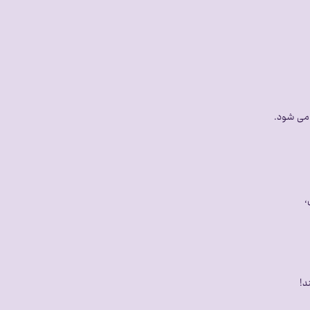
 می شود.
،
د!