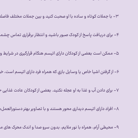
۳- با جملات کوتاه و ساده با او صحبت کنید و بين جملات مختلف فاصله بیاندازید.
۴- برای دریافت پاسخ از کودک صبور باشید و انتظار برقراری تماس چشمی نداشته باشید.
۵- ممکن است بعضی از کودکان دارای اتیسم هنگام قرارگیری در شرایط و موقعیت جدید، اضطرابشان افزایش یافته و رفتار پرخاشگرانه ای نسبت به خود و دیگران نشان دهند.
۶- از گرفتن اشیا خاص يا وسايل بازي که همراه فرد دارای اتیسم است، خودداری کنید.
۷- برای دادن آب و غذا به او عجله نکنید. بعضی از کودکان عادت غذایی خاصی دارند و هر نوع مواد غذایی را نمی خورند.
۸- افراد دارای اتیسم دیداری محور هستند و با تصاویر بهتر دستورالعمل‌ها را فرا می گیرند.
۹- محیطی آرام، همراه با نور ملایم، بدون سرو صدا و اندک محرک های محیطی برای استراحت او در نظر بگیرید.