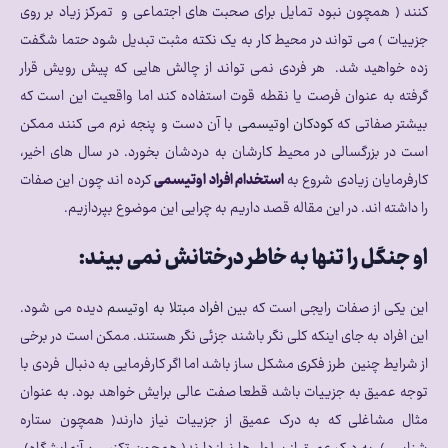
کنند ( همچون نبود تمایل برای صحبت های اجتماعی و تمرکز زیاد بر روی
جزییات ) می تواند در محیط کار به یک نکته مثبت تبدیل شود حتما شگفت
زده خواهید شد. هر فردی نمی تواند از چالش هایی که پیش رویش قرار
گرفته به عنوان فرصت یا نقطه قوت استفاده کند اما واقعیت این است که
بیشتر صفاتی که
کودکان اوتیسمی
با آن دست و پنجه نرم می کنند ممکن
است در بزرگسالی در محیط کارشان به دردشان بخورد. در سال های اخیر،
کارفرمایان زیادی شروع به
استخدام افراد اوتیسمی
کرده اند چون این صفات
را داشته اند. در این مقاله قصد داریم به چرایی این موضوع بپردازیم.
او جنگل را تنها به خاطر درختانش نمی بیند:
این یکی از صفات رایجی است که بین
افراد مبتلا به اوتیسم
دیده می شود.
این افراد به جای اینکه کلی نگر باشند جزئی نگر هستند. ممکن است در برخی
از شرایط چنین طرز فکری مشکل ساز باشد اما اگر کارفرمایی به دنبال فردی با
توجه عمیق به جزییات باشد قطعا صفت عالی برایش خواهد بود. به عنوان
مثال مشاغلی که به درک عمیق از جزییات نیاز دارند( همچون ستاره