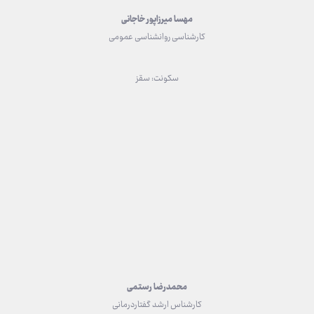
مهسا میرزاپور خاجانی
کارشناسی روانشناسی عمومی
سکونت: سقز
محمدرضا رستمی
کارشناس ارشد گفتاردرمانی