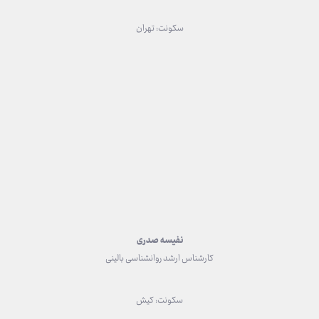
سکونت: تهران
نفیسه صدری
کارشناس ارشد روانشناسی بالینی
سکونت: کیش