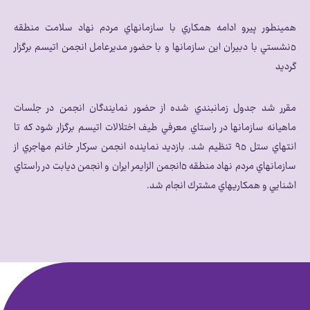
همينطور پيرو ادامه همكاري با سازمانهاي مردم نهاد سلامت منطقه
٥نشستي با دبيران اين سازمانها و با حضور مديرعامل انجمن اتيسم برگزار
گرديد
مقرر شد جدول زمانبندي شده از حضور نمايندگان انجمن در جلسات
ماهيانه سازمانها در راستاي معرفي طيف اختلالات اتيسم برگزار شود كه تا
انتهاي ستل ٩٥ تنظيم شد. بازديد نماينده انجمن سركار خانم مهاجري از
سازمانهاي مردم نهاد منطقه ٥انجمن الزايمر ايران و انجمن ديابت در راستاي
اشنايي و همكاريهاي مشترك انجام شد.