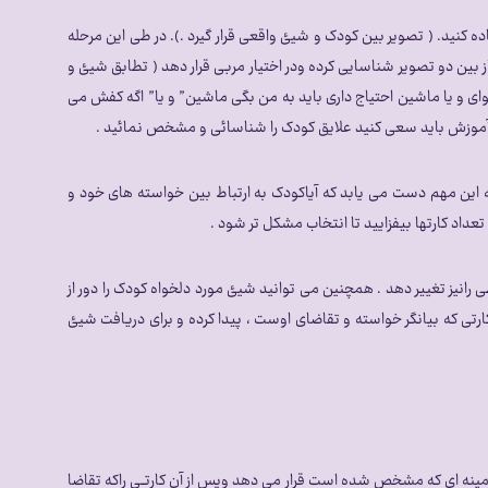
ه کنید. ( تصویر بین کودک و شیئ واقعی قرار گیرد .). در طی این مرحله
ین دو تصویر شناسایی کرده ودر اختیار مربی قرار دهد ( تطابق شیئ و
ی و یا ماشین احتیاج داری باید به من بگی ماشین” و یا” اگه کفش می
 آموزش باید سعی کنید علایق کودک را شناسائی و مشخص نمائید .
 چندگانه آموزش مربی به این مهم دست می یابد که آیاکودک به ارتباط بین خواسته های خود و
تعداد کارتها بیفزایید تا انتخاب مشکل تر شود .
آلبوم ارتباطی رانیز تغییر دهد . همچنین می توانید شیئ مورد دلخواه کودک را دور از
ارتی که بیانگر خواسته و تقاضای اوست ، پیدا کرده و برای دریافت شیئ
زمینه ای که مشخص شده است قرار می دهد وپس از آن کارتــی راکه تقاضا