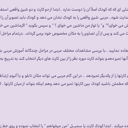
ی که که کودک اصلاً ان را دوست ندارد ..ابتدا از دو کارت و دو شیئ واقعی استفاد
 شود.. مربی شیئ واقعی را به کودک نشان می دهد و کودک باید تصویر آن را از ب
کفش می خوای؟” و” یا تواز من ماشین می خوای ؟ ” و سپس بگوید ” اگرماشین می خوا
می کند و پس از آن تصاویر را به مکان مخصوص خود برمی گرداند. .درتمام مراحل
ید از کارت هایی به اندازه ی ۲تا ۲٫۵ سانتیمتری استفاده نمایید ..با بررسی مشاهدات مختلف مربی در مراحل
ا تمیز دهدو بتواند کارت مورد نظر را از بین کارت های دیگر انتخاب کند به تدریج به 
ودک باید بتواند تمام کارتها را از یکدیگر تمیزدهد .. در این گام مربی می تواند مکان تابلو و یا 
 مطمئن باشید کودک بین کارتها تمیز می دهد وهم اینکه بتواند از میان کارتها ، ک
 میکند . ابتدا کودک کارت یا سمبــــل “من میخواهم ” را انتخاب نموده و روی خط 