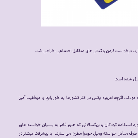
 مهارت درخواست کردن و کنش های متقابل اجتماعی، طراحی شد.
ودند. اگرچه امروزه پکس در اکثر کشورها به طور رایج و موفقیت آمیز
به صورت خود انگیختگی ( خود به خودی )شروع به یادگیری می کنند .انعکاس تمایلات شخصی : روش pecs می تواند مورد استفاده کودکان و بزرگسالانی که هنوز قادر به بـــــــیان خواسته های
ه از روش ( pecs ) استفاده می کنند با ارائه تصویرویا تصا ویری به طرف مقابل خواسته ومیل خودرا مطرح می سازند .با پیشرفت بیشتر در