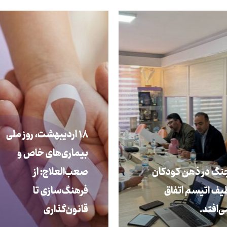
۱۸ اردیبهشت، روز ملی
بیماری‌‎های خاص و
نگ در ذهن کودکان
صعب‌‎العلاج: از
یف اتیسم اتفاق
فرهنگ‌‎سازی تا
ی‌افتد.
قانون‌‎گذاری