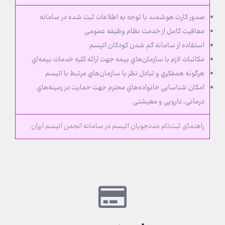
ﺻﺪور ﮐﺎرت ﻫﻮﺷﻤﻨﺪ ﺑﺎ ﺗﻮﺟﻪ ﺑﻪ اﻃﻼﻋﺎت ﺛﺒﺖ ﺷﺪه در ﺳﺎﻣﺎﻧﻪ
ﻣﻌﺎﻓﯿﺖ ﮐﺎﻣﻞ از ﺧﺪﻣﺖ ﻧﻈﺎم وﻇﯿﻔﻪ ﻋﻤﻮﻣﯽ
اﺳﺘﻔﺎده از ﺳﺎﻣﺎﻧﻪ ﮔﻢ ﺷﺪن ﮐﻮدﮐﺎن اﺗﯿﺴﻢ
ﻣﮑﺎﺗﺒﺎت ﻻزم ﺑﺎ ﺳﺎزﻣﺎن‌ﻫﺎي ﺑﯿﻤﻪ ﺟﻬﺖ ارائه ﮐﻠﯿﻪ ﺧﺪﻣﺎت ﺑﯿﻤﻪ‌اي
ﻫﺮﮔﻮﻧﻪ ﻫﻤﻔﮑﺮي و ﺗﺒﺎدل ﻧﻈﺮ ﺑﺎ ﺳﺎزﻣﺎن‌ﻫﺎي ﻣﺮﺗﺒﻂ ﺑﺎ اﺗﯿﺴﻢ
اﻣﮑﺎن ﺷﻨﺎﺳﺎﯾﯽ ﺧﺎﻧﻮاده‌ﻫﺎي ﻣﺤﺘﺮم ﺟﻬﺖ ﺣﻤﺎﯾﺖ در زﻣﯿﻨﻪ‌ﻫﺎي
درﻣﺎنی، داروﯾﯽ و ﻣﻌﯿﺸﺘﯽ
راهنمای ﺛﺒﺖ‌ﻧﺎم ﻣﺪدﺟﻮﯾﺎن اﺗﯿﺴﻢ در ﺳﺎﻣﺎﻧﻪ انجمن اتیسم ایران