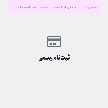
راهنمای ﺛﺒﺖ‌ﻧﺎم ﻣﺪدﺟﻮﯾﺎن اﺗﯿﺴﻢ در ﺳﺎﻣﺎﻧﻪ انجمن اتیسم ایران
ثبت‌نام رسمی