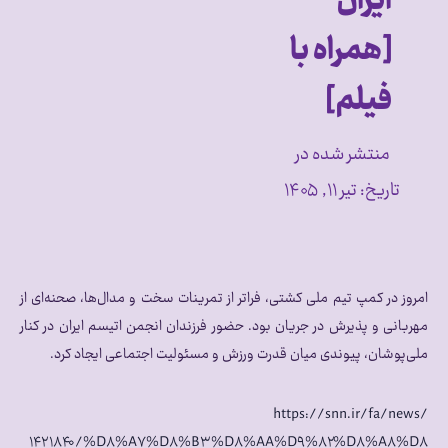
ایران
[همراه با
فیلم]
منتشر شده در
تاریخ:
تیر ۱۱, ۱۴۰۵
امروز در کمپ تیم ملی کشتی، فراتر از تمرینات سخت و مدال‌ها، صحنه‌ای از
مهربانی و پذیرش در جریان بود. حضور فرزندان انجمن اتیسم ایران در کنار
ملی‌پوشان، پیوندی میان قدرت ورزش و مسئولیت اجتماعی ایجاد کرد.
https://snn.ir/fa/news/
۱۴۲۱۸۴۰/%D۸%A۷%D۸%B۳%D۸%AA%D۹%۸۲%D۸%A۸%D۸