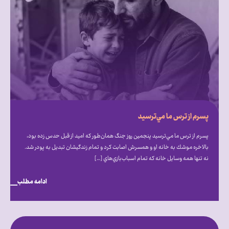
پسرم از ترس ما مي‌ترسيد
پسرم از ترس ما مي‌ترسيد پنجمين روز جنگ همان‌طور كه اميد از قبل حدس زده بود،
بالاخره موشك به خانه او و همسرش اصابت كرد و تمام زندگيشان تبديل به پودر شد.
نه تنها همه وسايل خانه كه تمام اسباب‌بازي‌هاي […]
ادامه مطلب