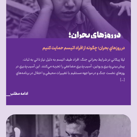
در روزهاي بحران؛ چگونه از افراد اتيسم حمايت كنيم
ليلا پيكاني در شرايط بحراني جنگ، افراد طيف اتيسم به دليل نياز ذاتي به ثبات،
پيش‌بيني‌پذيري و روتين، آسيب‌پذيري مضاعفي را تجربه مي‌كنند. اين آسيب‌پذيري در
روزهاي نخست جنگ و در مواجهه مستقيم با تغييرات محيطي و اختلال در برنامه‌هاي
[…]
ادامه مطلب