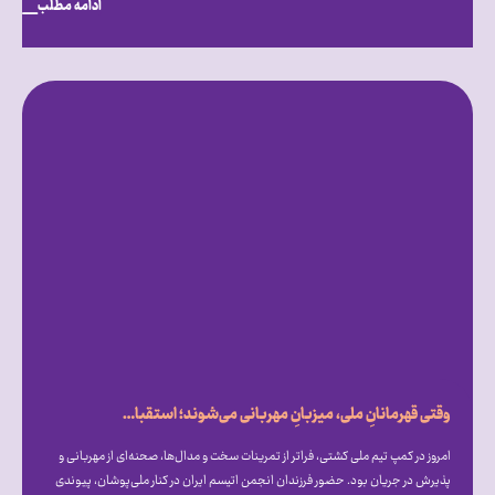
ادامه مطلب
وقتی قهرمانانِ ملی، میزبانِ مهربانی می‌شوند؛ استقبال گرم علیرضا دبیر از فرزندان انجمن اتیسم ایران [همراه با فیلم]
امروز در کمپ تیم ملی کشتی، فراتر از تمرینات سخت و مدال‌ها، صحنه‌ای از مهربانی و
پذیرش در جریان بود. حضور فرزندان انجمن اتیسم ایران در کنار ملی‌پوشان، پیوندی