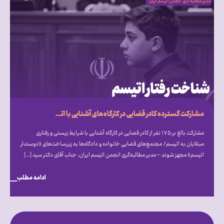
مشارکت گسترده کادر قضایی در کارگاه‌های آشنایی با اتیسم؛ فراخوان انجمن اتیسم برای ایجاد مجتمع‌های قضایی «دوستدار اتیسم»
مشارکت بالغ بر ۱۷۵ نفر از کادر قضایی در کارگاه آشنایی با شرایط زیستی و رفتاری
مبتلایان به اتیسم/ مجتمع‌های قضایی خانواده و دادگاه‌ها به زیرساخت‌های «دوستدار
اتیسم» مجهز شوند – مدیر مطالبه‌گری انجمن اتیسم ایران، جناب آقای دکتر سید […]
ادامه مطلب