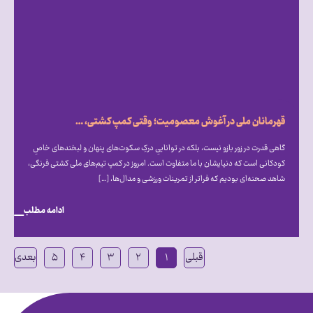
قهرمانان ملی در آغوش معصومیت؛ وقتی کمپ کشتی، میزبان دنیای متفاوت اتیسم شد
گاهی قدرت در زور بازو نیست، بلکه در تواناییِ درکِ سکوت‌های پنهان و لبخندهای خاصِ
کودکانی است که دنیایشان با ما متفاوت است. امروز در کمپ تیم‌های ملی کشتی فرنگی،
شاهد صحنه‌ای بودیم که فراتر از تمرینات ورزشی و مدال‌ها، […]
ادامه مطلب
قبلی
۱
۲
۳
۴
۵
بعدی