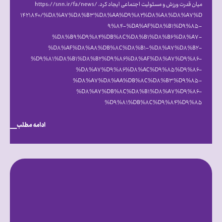
میان قدرت ورزش و مسئولیت اجتماعی ایجاد کرد. https://snn.ir/fa/news/
۱۴۲۱۸۴۰/%D۸%A۷%D۸%B۳%D۸%AA%D۹%۸۲%D۸%A۸%D۸%A۷%D
۹%۸۴-%DA%AF%D۸%B۱%D۹%۸۵-
%D۸%B۹%D۹%۸۴%DB%۸C%D۸%B۱%D۸%B۶%D۸%A۷-
%D۸%AF%D۸%A۸%DB%۸C%D۸%B۱-%D۸%A۷%D۸%B۲-
%D۹%۸۱%D۸%B۱%D۸%B۲%D۹%۸۶%D۸%AF%D۸%A۷%D۹%۸۶-
%D۸%A۷%D۹%۸۶%D۸%AC%D۹%۸۵%D۹%۸۶-
%D۸%A۷%D۸%AA%DB%۸C%D۸%B۳%D۹%۸۵-
%D۸%A۷%DB%۸C%D۸%B۱%D۸%A۷%D۹%۸۶-
%D۹%۸۱%DB%۸C%D۹%۸۴%D۹%۸۵
ادامه مطلب