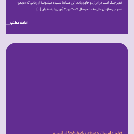
نفیر جنگ است در ایران و خاورمیانه. این صداها شنیده می‎شوند؟ از زمانی که مجمع
عمومی سازمان ملل متحد در سال ۲۰۰۷، روز ۲ آوریل را به عنوان […]
ادامه مطلب
فطریه امسال هدیه‌ای برای فرشتگان اتیسم