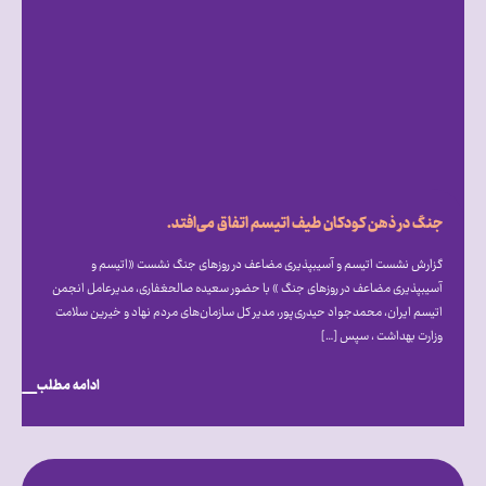
جنگ در ذهن کودکان طیف اتیسم اتفاق می‌افتد.
گزارش نشست اتیسم و آسیب‎پذیری مضاعف در روزهای جنگ نشست «اتیسم و
آسیب‎پذیری مضاعف در روزهای جنگ » با حضور سعیده صالح‎غفاری، مدیرعامل انجمن
اتیسم ایران، محمدجواد حیدری‌پور، مدیر کل سازمان‌های مردم نهاد و خیرین سلامت
وزارت بهداشت ، سپس […]
ادامه مطلب