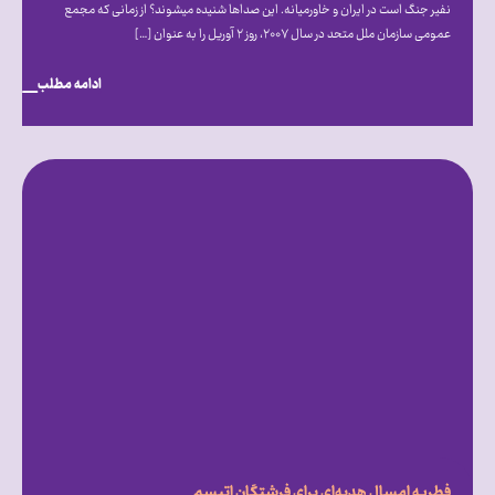
نفیر جنگ است در ایران و خاورمیانه. این صداها شنیده می‎شوند؟ از زمانی که مجمع
عمومی سازمان ملل متحد در سال ۲۰۰۷، روز ۲ آوریل را به عنوان […]
ادامه مطلب
فطریه امسال هدیه‌ای برای فرشتگان اتیسم