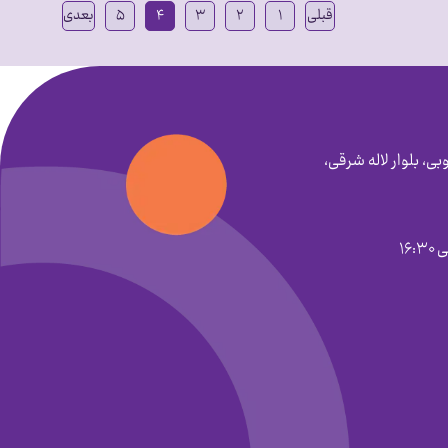
قبلی
۱
۲
۳
۴
۵
بعدی
بی، بلوار لاله شرقی،