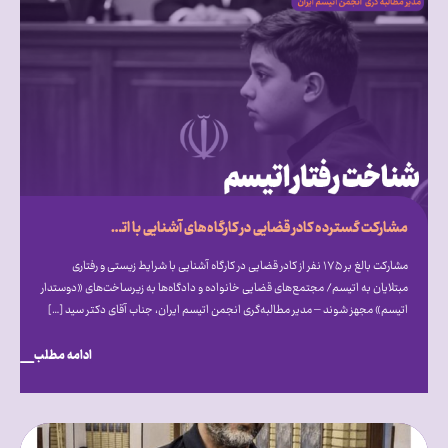
مشارکت گسترده کادر قضایی در کارگاه‌های آشنایی با اتیسم؛ فراخوان انجمن اتیسم برای ایجاد مجتمع‌های قضایی «دوستدار اتیسم»
مشارکت بالغ بر ۱۷۵ نفر از کادر قضایی در کارگاه آشنایی با شرایط زیستی و رفتاری
مبتلایان به اتیسم/ مجتمع‌های قضایی خانواده و دادگاه‌ها به زیرساخت‌های «دوستدار
اتیسم» مجهز شوند – مدیر مطالبه‌گری انجمن اتیسم ایران، جناب آقای دکتر سید […]
ادامه مطلب