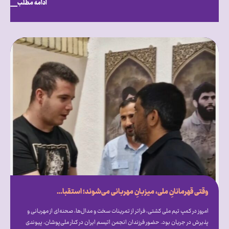
ادامه مطلب
وقتی قهرمانانِ ملی، میزبانِ مهربانی می‌شوند؛ استقبال گرم علیرضا دبیر از فرزندان انجمن اتیسم ایران [همراه با فیلم]
امروز در کمپ تیم ملی کشتی، فراتر از تمرینات سخت و مدال‌ها، صحنه‌ای از مهربانی و
پذیرش در جریان بود. حضور فرزندان انجمن اتیسم ایران در کنار ملی‌پوشان، پیوندی