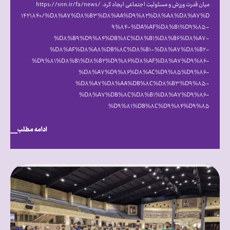
میان قدرت ورزش و مسئولیت اجتماعی ایجاد کرد. https://snn.ir/fa/news/
۱۴۲۱۸۴۰/%D۸%A۷%D۸%B۳%D۸%AA%D۹%۸۲%D۸%A۸%D۸%A۷%D
۹%۸۴-%DA%AF%D۸%B۱%D۹%۸۵-
%D۸%B۹%D۹%۸۴%DB%۸C%D۸%B۱%D۸%B۶%D۸%A۷-
%D۸%AF%D۸%A۸%DB%۸C%D۸%B۱-%D۸%A۷%D۸%B۲-
%D۹%۸۱%D۸%B۱%D۸%B۲%D۹%۸۶%D۸%AF%D۸%A۷%D۹%۸۶-
%D۸%A۷%D۹%۸۶%D۸%AC%D۹%۸۵%D۹%۸۶-
%D۸%A۷%D۸%AA%DB%۸C%D۸%B۳%D۹%۸۵-
%D۸%A۷%DB%۸C%D۸%B۱%D۸%A۷%D۹%۸۶-
%D۹%۸۱%DB%۸C%D۹%۸۴%D۹%۸۵
ادامه مطلب