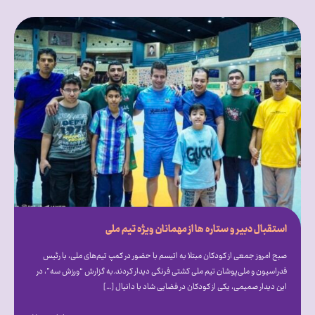
استقبال دبیر و ستاره ها از مهمانان ویژه تیم ملی
صبح امروز جمعی از کودکان مبتلا به اتیسم با حضور در کمپ تیم‌های ملی، با رئیس
فدراسیون و ملی‌پوشان تیم ملی کشتی فرنگی دیدار کردند.به گزارش “ورزش سه”، در
این دیدار صمیمی، یکی از کودکان در فضایی شاد با دانیال […]