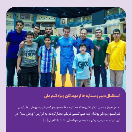
استقبال دبیر و ستاره ها از مهمانان ویژه تیم ملی
صبح امروز جمعی از کودکان مبتلا به اتیسم با حضور در کمپ تیم‌های ملی، با رئیس
فدراسیون و ملی‌پوشان تیم ملی کشتی فرنگی دیدار کردند.به گزارش “ورزش سه”، در
این دیدار صمیمی، یکی از کودکان در فضایی شاد با دانیال […]