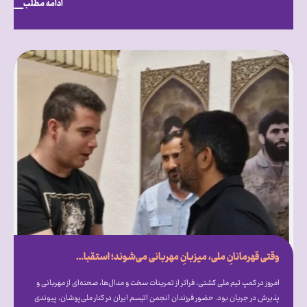
ادامه مطلب
وقتی قهرمانانِ ملی، میزبانِ مهربانی می‌شوند؛ استقبال گرم علیرضا دبیر از فرزندان انجمن اتیسم ایران [همراه با فیلم]
امروز در کمپ تیم ملی کشتی، فراتر از تمرینات سخت و مدال‌ها، صحنه‌ای از مهربانی و
پذیرش در جریان بود. حضور فرزندان انجمن اتیسم ایران در کنار ملی‌پوشان، پیوندی