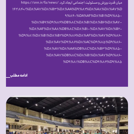
میان قدرت ورزش و مسئولیت اجتماعی ایجاد کرد. https://snn.ir/fa/news/
۱۴۲۱۸۴۰/%D۸%A۷%D۸%B۳%D۸%AA%D۹%۸۲%D۸%A۸%D۸%A۷%D
۹%۸۴-%DA%AF%D۸%B۱%D۹%۸۵-
%D۸%B۹%D۹%۸۴%DB%۸C%D۸%B۱%D۸%B۶%D۸%A۷-
%D۸%AF%D۸%A۸%DB%۸C%D۸%B۱-%D۸%A۷%D۸%B۲-
%D۹%۸۱%D۸%B۱%D۸%B۲%D۹%۸۶%D۸%AF%D۸%A۷%D۹%۸۶-
%D۸%A۷%D۹%۸۶%D۸%AC%D۹%۸۵%D۹%۸۶-
%D۸%A۷%D۸%AA%DB%۸C%D۸%B۳%D۹%۸۵-
%D۸%A۷%DB%۸C%D۸%B۱%D۸%A۷%D۹%۸۶-
%D۹%۸۱%DB%۸C%D۹%۸۴%D۹%۸۵
ادامه مطلب