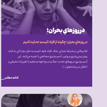
در روزهاي بحران؛ چگونه از افراد اتيسم حمايت كنيم
ليلا پيكاني در شرايط بحراني جنگ، افراد طيف اتيسم به دليل نياز ذاتي به ثبات،
پيش‌بيني‌پذيري و روتين، آسيب‌پذيري مضاعفي را تجربه مي‌كنند. اين
آسيب‌پذيري در روزهاي نخست جنگ و در مواجهه مستقيم با تغييرات محيطي و
اختلال در برنامه‌هاي […]
ادامه مطلب