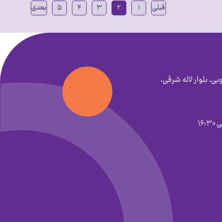
قبلی
۱
۲
۳
۴
۵
بعدی
بی، بلوار لاله شرقی،