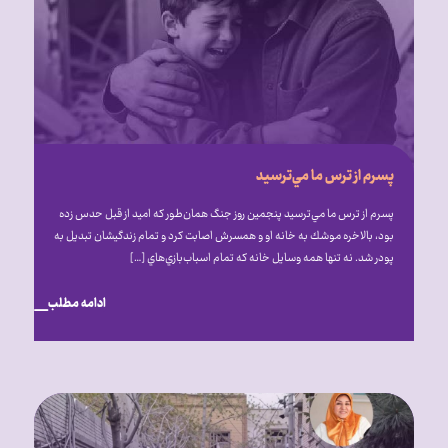
پسرم از ترس ما مي‌ترسيد
پسرم از ترس ما مي‌ترسيد پنجمين روز جنگ همان‌طور كه اميد از قبل حدس زده
بود، بالاخره موشك به خانه او و همسرش اصابت كرد و تمام زندگيشان تبديل به
پودر شد. نه تنها همه وسايل خانه كه تمام اسباب‌بازي‌هاي […]
ادامه مطلب