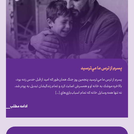
پسرم از ترس ما مي‌ترسيد
پسرم از ترس ما مي‌ترسيد پنجمين روز جنگ همان‌طور كه اميد از قبل حدس زده بود،
بالاخره موشك به خانه او و همسرش اصابت كرد و تمام زندگيشان تبديل به پودر شد.
نه تنها همه وسايل خانه كه تمام اسباب‌بازي‌هاي […]
ادامه مطلب