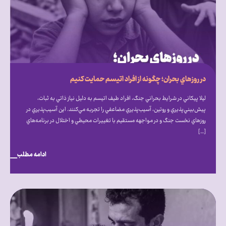
در روزهاي بحران؛ چگونه از افراد اتيسم حمايت كنيم
ليلا پيكاني در شرايط بحراني جنگ، افراد طيف اتيسم به دليل نياز ذاتي به ثبات،
پيش‌بيني‌پذيري و روتين، آسيب‌پذيري مضاعفي را تجربه مي‌كنند. اين آسيب‌پذيري در
روزهاي نخست جنگ و در مواجهه مستقيم با تغييرات محيطي و اختلال در برنامه‌هاي
[…]
ادامه مطلب