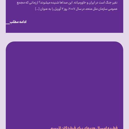
نفیر جنگ است در ایران و خاورمیانه. این صداها شنیده می‎شوند؟ از زمانی که مجمع
عمومی سازمان ملل متحد در سال ۲۰۰۷، روز ۲ آوریل را به عنوان […]
ادامه مطلب
فطریه امسال هدیه‌ای برای فرشتگان اتیسم