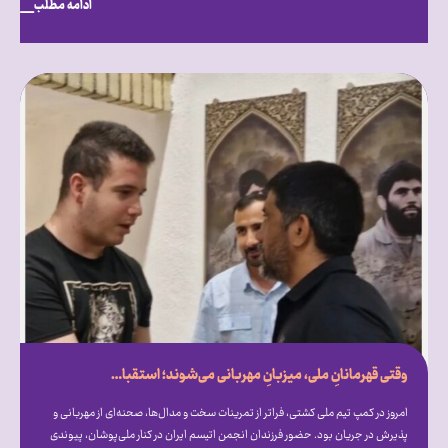
ادامه مطلب
وقتی قهرمانانِ ملی، میزبانِ مهربانی می‌شوند؛ استقبال گرم علیرضا دبیر از فرزندان انجمن اتیسم ایران [همراه با فیلم]
امروز در کمپ تیم ملی کشتی، فراتر از تمرینات سخت و مدال‌ها، صحنه‌ای از مهربانی و
پذیرش در جریان بود. حضور فرزندان انجمن اتیسم ایران در کنار ملی‌پوشان، پیوندی