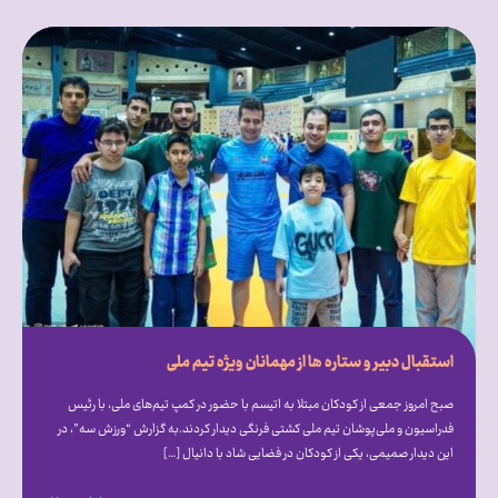
استقبال دبیر و ستاره ها از مهمانان ویژه تیم ملی
صبح امروز جمعی از کودکان مبتلا به اتیسم با حضور در کمپ تیم‌های ملی، با رئیس
فدراسیون و ملی‌پوشان تیم ملی کشتی فرنگی دیدار کردند.به گزارش “ورزش سه”، در
این دیدار صمیمی، یکی از کودکان در فضایی شاد با دانیال […]