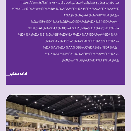
میان قدرت ورزش و مسئولیت اجتماعی ایجاد کرد. https://snn.ir/fa/news/
۱۴۲۱۸۴۰/%D۸%A۷%D۸%B۳%D۸%AA%D۹%۸۲%D۸%A۸%D۸%A۷%D
۹%۸۴-%DA%AF%D۸%B۱%D۹%۸۵-
%D۸%B۹%D۹%۸۴%DB%۸C%D۸%B۱%D۸%B۶%D۸%A۷-
%D۸%AF%D۸%A۸%DB%۸C%D۸%B۱-%D۸%A۷%D۸%B۲-
%D۹%۸۱%D۸%B۱%D۸%B۲%D۹%۸۶%D۸%AF%D۸%A۷%D۹%۸۶-
%D۸%A۷%D۹%۸۶%D۸%AC%D۹%۸۵%D۹%۸۶-
%D۸%A۷%D۸%AA%DB%۸C%D۸%B۳%D۹%۸۵-
%D۸%A۷%DB%۸C%D۸%B۱%D۸%A۷%D۹%۸۶-
%D۹%۸۱%DB%۸C%D۹%۸۴%D۹%۸۵
ادامه مطلب