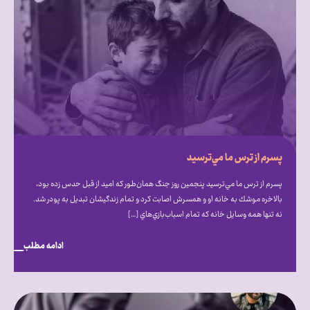
پسرم از ترس ما مي‌ترسيد
پسرم از ترس ما مي‌ترسيد پنجمين روز جنگ همان‌طور كه اميد از قبل حدس زده بود،
بالاخره موشك به خانه او و همسرش اصابت كرد و تمام زندگيشان تبديل به پودر شد.
نه تنها همه وسايل خانه كه تمام اسباب‌بازي‌هاي […]
ادامه مطلب