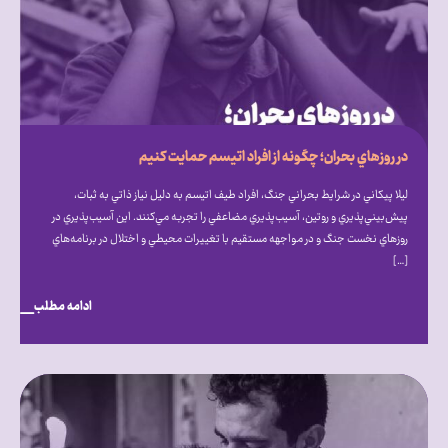
در روزهاي بحران؛ چگونه از افراد اتيسم حمايت كنيم
ليلا پيكاني در شرايط بحراني جنگ، افراد طيف اتيسم به دليل نياز ذاتي به ثبات،
پيش‌بيني‌پذيري و روتين، آسيب‌پذيري مضاعفي را تجربه مي‌كنند. اين آسيب‌پذيري در
روزهاي نخست جنگ و در مواجهه مستقيم با تغييرات محيطي و اختلال در برنامه‌هاي
[…]
ادامه مطلب