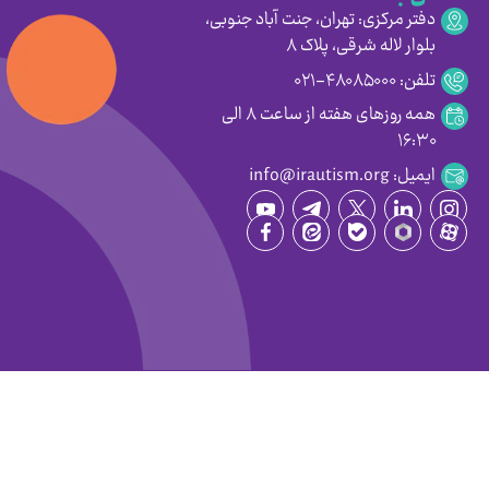
دفتر مرکزی: تهران، جنت آباد جنوبی،
بلوار لاله شرقی، پلاک ۸
تلفن: ۴۸۰۸۵۰۰۰-۰۲۱
همه روزهای هفته از ساعت ۸ الی
۱۶:۳۰
ایمیل: info@irautism.org