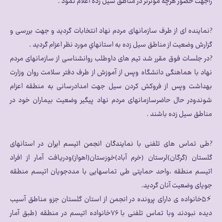
راجهت حضور هرچه موثرتر در مناطق سیل زده اعلام نمود .
?نماینده ای از طرف سازمانهای مردم نهاد انتخابات گردید و جهت بررسی و
گزارش وضعیت از مناطق سیل زده به استانهاي مورد نظر اعزام گردید .
?در جلسات فوق مقرر شد تیم های داوطلب روانشناسی از سازمانهای مردم
نهاد با هماهنگی دانشگاه وپس از آموزش از طرف دفتر سلامت روان وزارت
بهداشت وپس از فروکش کردن سیل جهت امدادرسانی به منطقه اعزام
شوندودر حال حاضرسازمانهای مردم نهاد پیگیر وضعیت بیماران خود در
مناطق سیل زده باشند .
?طی تماس های تلفنی با
نمایندگان انجمن اتیسم ایران
در استانهای
گلستان (گرگان)لرستان (خرم آباد)خوزستان(اهواز)ودریافت آمار از افراد
اتیسم منطقه ،واحد حمایتی طی تماسهایی با مددجویان اتیسم منطقه
جویای وضعیت آنان گردید.
⚡۵خانواده ی دارای پرونده در انجمن از استان گلستان جزو مناطق آسیب
دیده نبودند وبا تماس تلفنی با ۷۶خانواده اتیسم در منطقه (طبق آمار