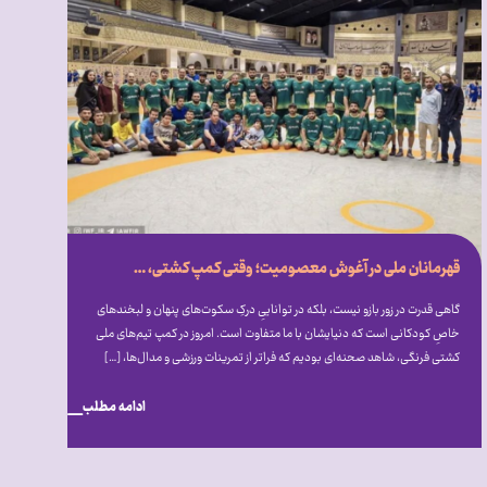
قهرمانان ملی در آغوش معصومیت؛ وقتی کمپ کشتی، میزبان دنیای متفاوت اتیسم شد
گاهی قدرت در زور بازو نیست، بلکه در تواناییِ درکِ سکوت‌های پنهان و لبخندهای
خاصِ کودکانی است که دنیایشان با ما متفاوت است. امروز در کمپ تیم‌های ملی
کشتی فرنگی، شاهد صحنه‌ای بودیم که فراتر از تمرینات ورزشی و مدال‌ها، […]
ادامه مطلب