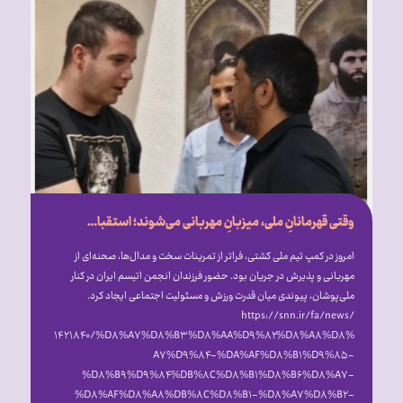
وقتی قهرمانانِ ملی، میزبانِ مهربانی می‌شوند؛ استقبال گرم علیرضا دبیر از فرزندان انجمن اتیسم ایران [همراه با فیلم]
امروز در کمپ تیم ملی کشتی، فراتر از تمرینات سخت و مدال‌ها، صحنه‌ای از
مهربانی و پذیرش در جریان بود. حضور فرزندان انجمن اتیسم ایران در کنار
ملی‌پوشان، پیوندی میان قدرت ورزش و مسئولیت اجتماعی ایجاد کرد.
https://snn.ir/fa/news/
۱۴۲۱۸۴۰/%D۸%A۷%D۸%B۳%D۸%AA%D۹%۸۲%D۸%A۸%D۸%
A۷%D۹%۸۴-%DA%AF%D۸%B۱%D۹%۸۵-
%D۸%B۹%D۹%۸۴%DB%۸C%D۸%B۱%D۸%B۶%D۸%A۷-
%D۸%AF%D۸%A۸%DB%۸C%D۸%B۱-%D۸%A۷%D۸%B۲-