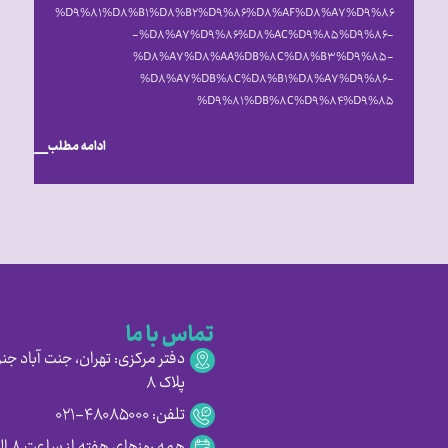
%D۹%۸۱%D۸%B۱%D۸%B۲%D۹%۸۶%D۸%AF%D۸%A۷%D۹%۸۶
-%D۸%A۷%D۹%۸۶%D۸%AC%D۹%۸۵%D۹%۸۶-
%D۸%A۷%D۸%AA%DB%۸C%D۸%B۳%D۹%۸۵-
%D۸%A۷%DB%۸C%D۸%B۱%D۸%A۷%D۹%۸۶-
%D۹%۸۱%DB%۸C%D۹%۸۴%D۹%۸۵
ادامه مطلب
تماس با ما
دفتر مرکزی: تهران، جنت آباد جنو
پلاک ۸
تلفن: ۴۸۰۸۵۰۰۰-۰۲۱
همه روزهای هفته از ساعت ۸ الی ۱۶:۳۰