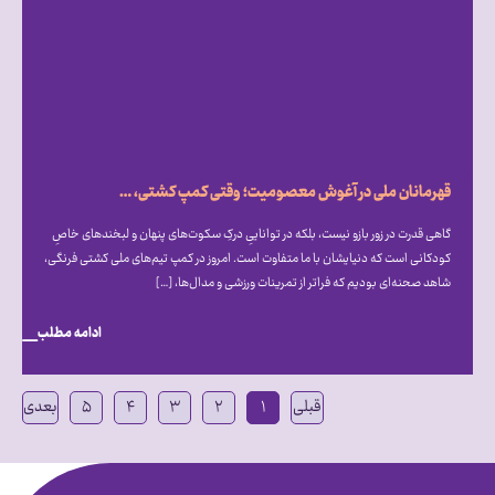
قهرمانان ملی در آغوش معصومیت؛ وقتی کمپ کشتی، میزبان دنیای متفاوت اتیسم شد
گاهی قدرت در زور بازو نیست، بلکه در تواناییِ درکِ سکوت‌های پنهان و لبخندهای خاصِ
کودکانی است که دنیایشان با ما متفاوت است. امروز در کمپ تیم‌های ملی کشتی فرنگی،
شاهد صحنه‌ای بودیم که فراتر از تمرینات ورزشی و مدال‌ها، […]
ادامه مطلب
قبلی
۱
۲
۳
۴
۵
بعدی