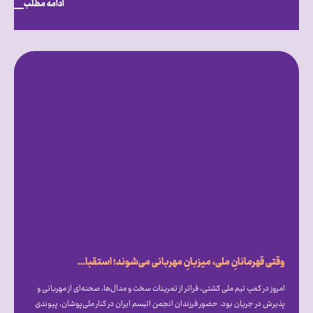
ادامه مطلب
وقتی قهرمانانِ ملی، میزبانِ مهربانی می‌شوند؛ استقبال گرم علیرضا دبیر از فرزندان انجمن اتیسم ایران [همراه با فیلم]
امروز در کمپ تیم ملی کشتی، فراتر از تمرینات سخت و مدال‌ها، صحنه‌ای از مهربانی و
پذیرش در جریان بود. حضور فرزندان انجمن اتیسم ایران در کنار ملی‌پوشان، پیوندی