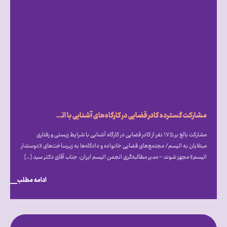
مشارکت گسترده کادر قضایی در کارگاه‌های آشنایی با اتیسم؛ فراخوان انجمن اتیسم برای ایجاد مجتمع‌های قضایی «دوستدار اتیسم»
مشارکت بالغ بر ۱۷۵ نفر از کادر قضایی در کارگاه آشنایی با شرایط زیستی و رفتاری
مبتلایان به اتیسم/ مجتمع‌های قضایی خانواده و دادگاه‌ها به زیرساخت‌های «دوستدار
اتیسم» مجهز شوند – مدیر مطالبه‌گری انجمن اتیسم ایران، جناب آقای دکتر سید […]
ادامه مطلب