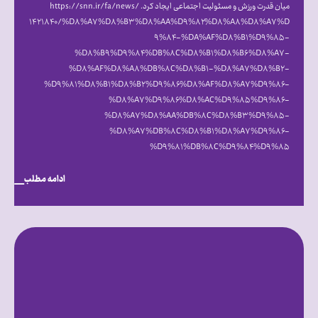
میان قدرت ورزش و مسئولیت اجتماعی ایجاد کرد. https://snn.ir/fa/news/
۱۴۲۱۸۴۰/%D۸%A۷%D۸%B۳%D۸%AA%D۹%۸۲%D۸%A۸%D۸%A۷%D
۹%۸۴-%DA%AF%D۸%B۱%D۹%۸۵-
%D۸%B۹%D۹%۸۴%DB%۸C%D۸%B۱%D۸%B۶%D۸%A۷-
%D۸%AF%D۸%A۸%DB%۸C%D۸%B۱-%D۸%A۷%D۸%B۲-
%D۹%۸۱%D۸%B۱%D۸%B۲%D۹%۸۶%D۸%AF%D۸%A۷%D۹%۸۶-
%D۸%A۷%D۹%۸۶%D۸%AC%D۹%۸۵%D۹%۸۶-
%D۸%A۷%D۸%AA%DB%۸C%D۸%B۳%D۹%۸۵-
%D۸%A۷%DB%۸C%D۸%B۱%D۸%A۷%D۹%۸۶-
%D۹%۸۱%DB%۸C%D۹%۸۴%D۹%۸۵
ادامه مطلب