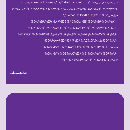
میان قدرت ورزش و مسئولیت اجتماعی ایجاد کرد. https://snn.ir/fa/news/
۱۴۲۱۸۴۰/%D۸%A۷%D۸%B۳%D۸%AA%D۹%۸۲%D۸%A۸%D۸%A۷%D
۹%۸۴-%DA%AF%D۸%B۱%D۹%۸۵-
%D۸%B۹%D۹%۸۴%DB%۸C%D۸%B۱%D۸%B۶%D۸%A۷-
%D۸%AF%D۸%A۸%DB%۸C%D۸%B۱-%D۸%A۷%D۸%B۲-
%D۹%۸۱%D۸%B۱%D۸%B۲%D۹%۸۶%D۸%AF%D۸%A۷%D۹%۸۶-
%D۸%A۷%D۹%۸۶%D۸%AC%D۹%۸۵%D۹%۸۶-
%D۸%A۷%D۸%AA%DB%۸C%D۸%B۳%D۹%۸۵-
%D۸%A۷%DB%۸C%D۸%B۱%D۸%A۷%D۹%۸۶-
%D۹%۸۱%DB%۸C%D۹%۸۴%D۹%۸۵
ادامه مطلب