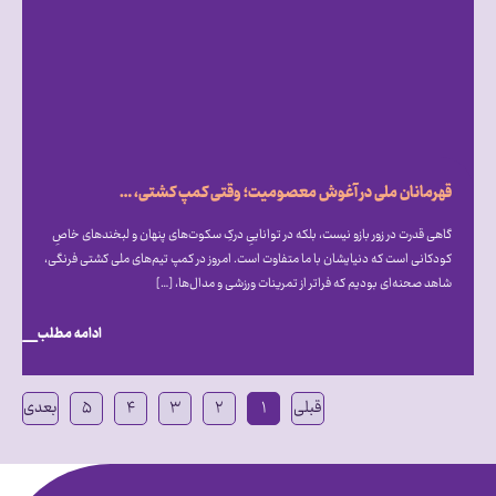
قهرمانان ملی در آغوش معصومیت؛ وقتی کمپ کشتی، میزبان دنیای متفاوت اتیسم شد
گاهی قدرت در زور بازو نیست، بلکه در تواناییِ درکِ سکوت‌های پنهان و لبخندهای خاصِ
کودکانی است که دنیایشان با ما متفاوت است. امروز در کمپ تیم‌های ملی کشتی فرنگی،
شاهد صحنه‌ای بودیم که فراتر از تمرینات ورزشی و مدال‌ها، […]
ادامه مطلب
قبلی
۱
۲
۳
۴
۵
بعدی