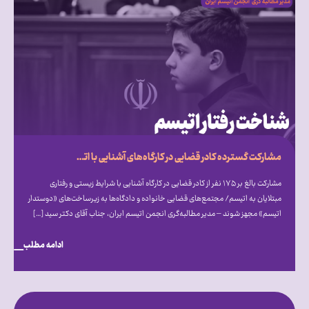
مشارکت گسترده کادر قضایی در کارگاه‌های آشنایی با اتیسم؛ فراخوان انجمن اتیسم برای ایجاد مجتمع‌های قضایی «دوستدار اتیسم»
مشارکت بالغ بر ۱۷۵ نفر از کادر قضایی در کارگاه آشنایی با شرایط زیستی و رفتاری
مبتلایان به اتیسم/ مجتمع‌های قضایی خانواده و دادگاه‌ها به زیرساخت‌های «دوستدار
اتیسم» مجهز شوند – مدیر مطالبه‌گری انجمن اتیسم ایران، جناب آقای دکتر سید […]
ادامه مطلب