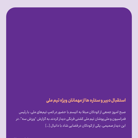
استقبال دبیر و ستاره ها از مهمانان ویژه تیم ملی
صبح امروز جمعی از کودکان مبتلا به اتیسم با حضور در کمپ تیم‌های ملی، با رئیس
فدراسیون و ملی‌پوشان تیم ملی کشتی فرنگی دیدار کردند.به گزارش “ورزش سه”، در
این دیدار صمیمی، یکی از کودکان در فضایی شاد با دانیال […]