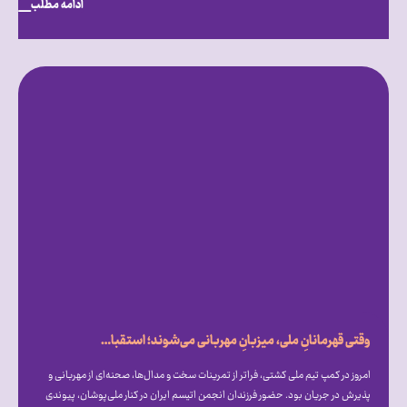
ادامه مطلب
وقتی قهرمانانِ ملی، میزبانِ مهربانی می‌شوند؛ استقبال گرم علیرضا دبیر از فرزندان انجمن اتیسم ایران [همراه با فیلم]
امروز در کمپ تیم ملی کشتی، فراتر از تمرینات سخت و مدال‌ها، صحنه‌ای از مهربانی و
پذیرش در جریان بود. حضور فرزندان انجمن اتیسم ایران در کنار ملی‌پوشان، پیوندی