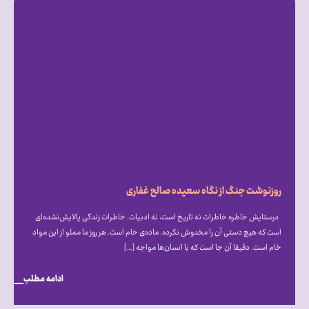
روزنوشت جنگ از نگاه سعیده صالح غفاری
درستایش خاطره خاطرات نه تاریخ است، نه ادبیات. خاطرات زندگی پالایش‌نشده‌ای
است که هیچ دستی آن را مخدوش نکرده. ماده‌ی خام است. هر روز ما مملو از این مواد
خام است. دقیقا آن جا است که با انسان‌ها مواجه […]
ادامه مطلب