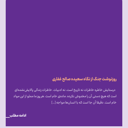
روزنوشت جنگ از نگاه سعیده صالح غفاری
درستایش خاطره خاطرات نه تاریخ است، نه ادبیات. خاطرات زندگی پالایش‌نشده‌ای
است که هیچ دستی آن را مخدوش نکرده. ماده‌ی خام است. هر روز ما مملو از این مواد
خام است. دقیقا آن جا است که با انسان‌ها مواجه […]
ادامه مطلب