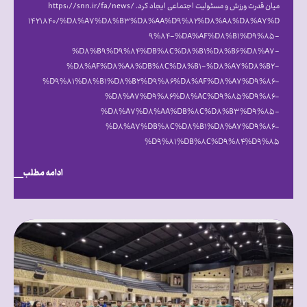
میان قدرت ورزش و مسئولیت اجتماعی ایجاد کرد. https://snn.ir/fa/news/
۱۴۲۱۸۴۰/%D۸%A۷%D۸%B۳%D۸%AA%D۹%۸۲%D۸%A۸%D۸%A۷%D
۹%۸۴-%DA%AF%D۸%B۱%D۹%۸۵-
%D۸%B۹%D۹%۸۴%DB%۸C%D۸%B۱%D۸%B۶%D۸%A۷-
%D۸%AF%D۸%A۸%DB%۸C%D۸%B۱-%D۸%A۷%D۸%B۲-
%D۹%۸۱%D۸%B۱%D۸%B۲%D۹%۸۶%D۸%AF%D۸%A۷%D۹%۸۶-
%D۸%A۷%D۹%۸۶%D۸%AC%D۹%۸۵%D۹%۸۶-
%D۸%A۷%D۸%AA%DB%۸C%D۸%B۳%D۹%۸۵-
%D۸%A۷%DB%۸C%D۸%B۱%D۸%A۷%D۹%۸۶-
%D۹%۸۱%DB%۸C%D۹%۸۴%D۹%۸۵
ادامه مطلب