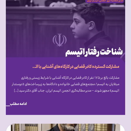
مشارکت گسترده کادر قضایی در کارگاه‌های آشنایی با اتیسم؛ فراخوان انجمن اتیسم برای ایجاد مجتمع‌های قضایی «دوستدار اتیسم»
مشارکت بالغ بر ۱۷۵ نفر از کادر قضایی در کارگاه آشنایی با شرایط زیستی و رفتاری
مبتلایان به اتیسم/ مجتمع‌های قضایی خانواده و دادگاه‌ها به زیرساخت‌های «دوستدار
اتیسم» مجهز شوند – مدیر مطالبه‌گری انجمن اتیسم ایران، جناب آقای دکتر سید […]
ادامه مطلب