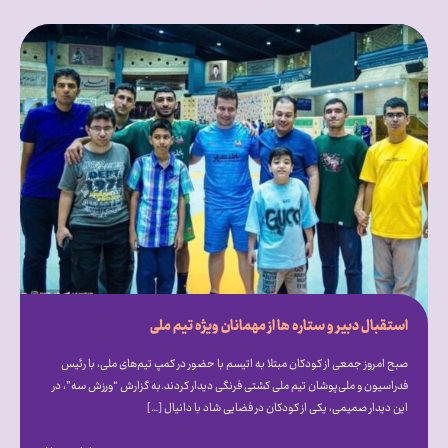
استقبال دبیر و ستاره ها از مهمانان ویژه تیم ملی
صبح امروز جمعی از کودکان مبتلا به اتیسم با حضور در کمپ تیم‌های ملی، با رئیس
فدراسیون و ملی‌پوشان تیم ملی کشتی فرنگی دیدار کردند.به گزارش “ورزش سه”، در
این دیدار صمیمی، یکی از کودکان در فضایی شاد با دانیال […]