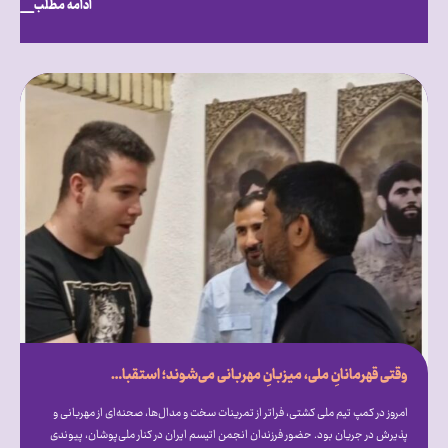
ادامه مطلب
وقتی قهرمانانِ ملی، میزبانِ مهربانی می‌شوند؛ استقبال گرم علیرضا دبیر از فرزندان انجمن اتیسم ایران [همراه با فیلم]
امروز در کمپ تیم ملی کشتی، فراتر از تمرینات سخت و مدال‌ها، صحنه‌ای از مهربانی و
پذیرش در جریان بود. حضور فرزندان انجمن اتیسم ایران در کنار ملی‌پوشان، پیوندی