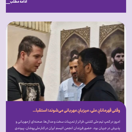
ادامه مطلب
وقتی قهرمانانِ ملی، میزبانِ مهربانی می‌شوند؛ استقبال گرم علیرضا دبیر از فرزندان انجمن اتیسم ایران [همراه با فیلم]
امروز در کمپ تیم ملی کشتی، فراتر از تمرینات سخت و مدال‌ها، صحنه‌ای از مهربانی و
پذیرش در جریان بود. حضور فرزندان انجمن اتیسم ایران در کنار ملی‌پوشان، پیوندی