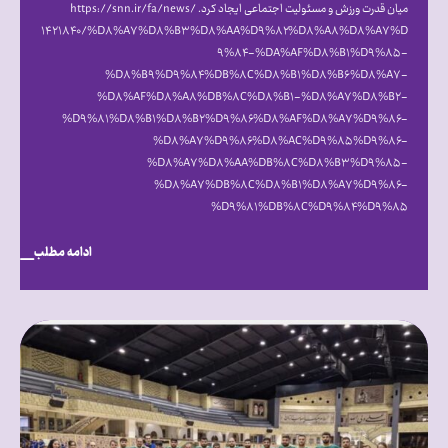
میان قدرت ورزش و مسئولیت اجتماعی ایجاد کرد. https://snn.ir/fa/news/
۱۴۲۱۸۴۰/%D۸%A۷%D۸%B۳%D۸%AA%D۹%۸۲%D۸%A۸%D۸%A۷%D
۹%۸۴-%DA%AF%D۸%B۱%D۹%۸۵-
%D۸%B۹%D۹%۸۴%DB%۸C%D۸%B۱%D۸%B۶%D۸%A۷-
%D۸%AF%D۸%A۸%DB%۸C%D۸%B۱-%D۸%A۷%D۸%B۲-
%D۹%۸۱%D۸%B۱%D۸%B۲%D۹%۸۶%D۸%AF%D۸%A۷%D۹%۸۶-
%D۸%A۷%D۹%۸۶%D۸%AC%D۹%۸۵%D۹%۸۶-
%D۸%A۷%D۸%AA%DB%۸C%D۸%B۳%D۹%۸۵-
%D۸%A۷%DB%۸C%D۸%B۱%D۸%A۷%D۹%۸۶-
%D۹%۸۱%DB%۸C%D۹%۸۴%D۹%۸۵
ادامه مطلب