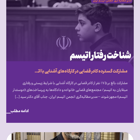
مشارکت گسترده کادر قضایی در کارگاه‌های آشنایی با اتیسم؛ فراخوان انجمن اتیسم برای ایجاد مجتمع‌های قضایی «دوستدار اتیسم»
مشارکت بالغ بر ۱۷۵ نفر از کادر قضایی در کارگاه آشنایی با شرایط زیستی و رفتاری
مبتلایان به اتیسم/ مجتمع‌های قضایی خانواده و دادگاه‌ها به زیرساخت‌های «دوستدار
اتیسم» مجهز شوند – مدیر مطالبه‌گری انجمن اتیسم ایران، جناب آقای دکتر سید […]
ادامه مطلب