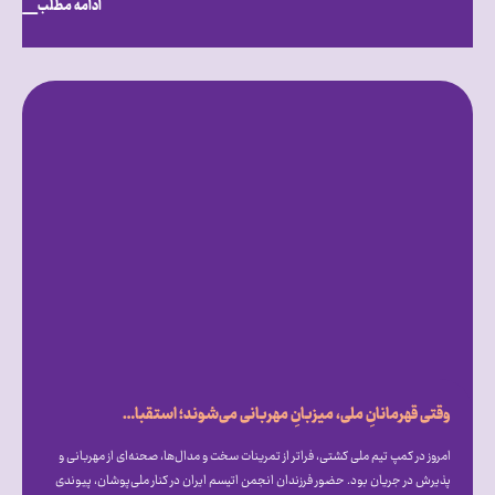
ادامه مطلب
وقتی قهرمانانِ ملی، میزبانِ مهربانی می‌شوند؛ استقبال گرم علیرضا دبیر از فرزندان انجمن اتیسم ایران [همراه با فیلم]
امروز در کمپ تیم ملی کشتی، فراتر از تمرینات سخت و مدال‌ها، صحنه‌ای از مهربانی و
پذیرش در جریان بود. حضور فرزندان انجمن اتیسم ایران در کنار ملی‌پوشان، پیوندی