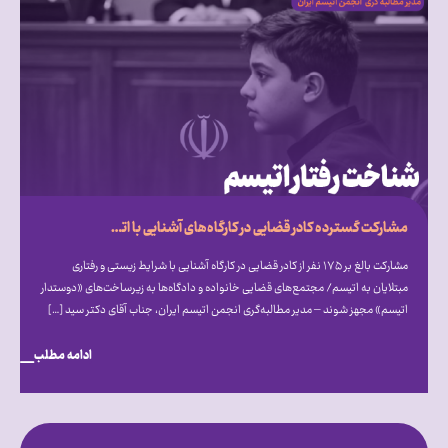
مشارکت گسترده کادر قضایی در کارگاه‌های آشنایی با اتیسم؛ فراخوان انجمن اتیسم برای ایجاد مجتمع‌های قضایی «دوستدار اتیسم»
مشارکت بالغ بر ۱۷۵ نفر از کادر قضایی در کارگاه آشنایی با شرایط زیستی و رفتاری
مبتلایان به اتیسم/ مجتمع‌های قضایی خانواده و دادگاه‌ها به زیرساخت‌های «دوستدار
اتیسم» مجهز شوند – مدیر مطالبه‌گری انجمن اتیسم ایران، جناب آقای دکتر سید […]
ادامه مطلب