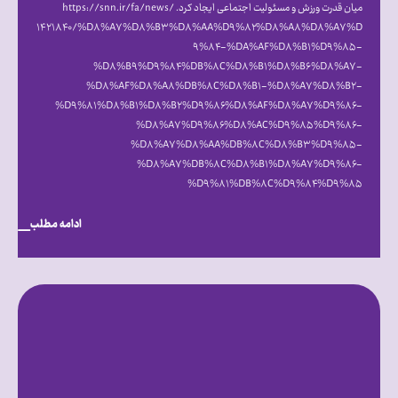
میان قدرت ورزش و مسئولیت اجتماعی ایجاد کرد. https://snn.ir/fa/news/
۱۴۲۱۸۴۰/%D۸%A۷%D۸%B۳%D۸%AA%D۹%۸۲%D۸%A۸%D۸%A۷%D
۹%۸۴-%DA%AF%D۸%B۱%D۹%۸۵-
%D۸%B۹%D۹%۸۴%DB%۸C%D۸%B۱%D۸%B۶%D۸%A۷-
%D۸%AF%D۸%A۸%DB%۸C%D۸%B۱-%D۸%A۷%D۸%B۲-
%D۹%۸۱%D۸%B۱%D۸%B۲%D۹%۸۶%D۸%AF%D۸%A۷%D۹%۸۶-
%D۸%A۷%D۹%۸۶%D۸%AC%D۹%۸۵%D۹%۸۶-
%D۸%A۷%D۸%AA%DB%۸C%D۸%B۳%D۹%۸۵-
%D۸%A۷%DB%۸C%D۸%B۱%D۸%A۷%D۹%۸۶-
%D۹%۸۱%DB%۸C%D۹%۸۴%D۹%۸۵
ادامه مطلب