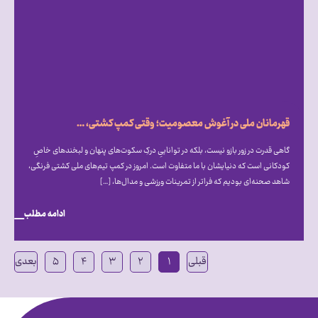
قهرمانان ملی در آغوش معصومیت؛ وقتی کمپ کشتی، میزبان دنیای متفاوت اتیسم شد
گاهی قدرت در زور بازو نیست، بلکه در تواناییِ درکِ سکوت‌های پنهان و لبخندهای خاصِ
کودکانی است که دنیایشان با ما متفاوت است. امروز در کمپ تیم‌های ملی کشتی فرنگی،
شاهد صحنه‌ای بودیم که فراتر از تمرینات ورزشی و مدال‌ها، […]
ادامه مطلب
قبلی
۱
۲
۳
۴
۵
بعدی