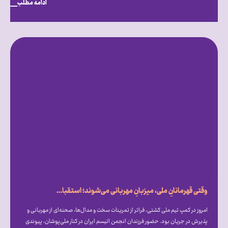
ادامه مطلب
وقتی قهرمانانِ ملی، میزبانِ مهربانی می‌شوند؛ استقبال گرم علیرضا دبیر از فرزندان انجمن اتیسم ایران [همراه با فیلم]
امروز در کمپ تیم ملی کشتی، فراتر از تمرینات سخت و مدال‌ها، صحنه‌ای از مهربانی و
پذیرش در جریان بود. حضور فرزندان انجمن اتیسم ایران در کنار ملی‌پوشان، پیوندی