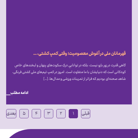
قهرمانان ملی در آغوش معصومیت؛ وقتی کمپ کشتی، میزبان دنیای متفاوت اتیسم شد
گاهی قدرت در زور بازو نیست، بلکه در تواناییِ درکِ سکوت‌های پنهان و لبخندهای خاصِ
کودکانی است که دنیایشان با ما متفاوت است. امروز در کمپ تیم‌های ملی کشتی فرنگی،
شاهد صحنه‌ای بودیم که فراتر از تمرینات ورزشی و مدال‌ها، […]
ادامه مطلب
قبلی
۱
۲
۳
۴
۵
بعدی