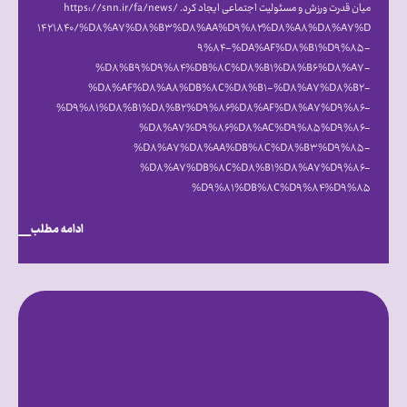
میان قدرت ورزش و مسئولیت اجتماعی ایجاد کرد. https://snn.ir/fa/news/
۱۴۲۱۸۴۰/%D۸%A۷%D۸%B۳%D۸%AA%D۹%۸۲%D۸%A۸%D۸%A۷%D
۹%۸۴-%DA%AF%D۸%B۱%D۹%۸۵-
%D۸%B۹%D۹%۸۴%DB%۸C%D۸%B۱%D۸%B۶%D۸%A۷-
%D۸%AF%D۸%A۸%DB%۸C%D۸%B۱-%D۸%A۷%D۸%B۲-
%D۹%۸۱%D۸%B۱%D۸%B۲%D۹%۸۶%D۸%AF%D۸%A۷%D۹%۸۶-
%D۸%A۷%D۹%۸۶%D۸%AC%D۹%۸۵%D۹%۸۶-
%D۸%A۷%D۸%AA%DB%۸C%D۸%B۳%D۹%۸۵-
%D۸%A۷%DB%۸C%D۸%B۱%D۸%A۷%D۹%۸۶-
%D۹%۸۱%DB%۸C%D۹%۸۴%D۹%۸۵
ادامه مطلب