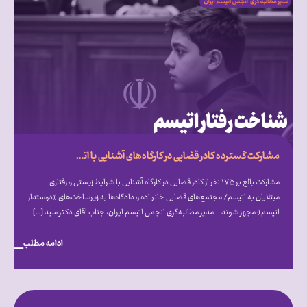
مشارکت گسترده کادر قضایی در کارگاه‌های آشنایی با اتیسم؛ فراخوان انجمن اتیسم برای ایجاد مجتمع‌های قضایی «دوستدار اتیسم»
مشارکت بالغ بر ۱۷۵ نفر از کادر قضایی در کارگاه آشنایی با شرایط زیستی و رفتاری
مبتلایان به اتیسم/ مجتمع‌های قضایی خانواده و دادگاه‌ها به زیرساخت‌های «دوستدار
اتیسم» مجهز شوند – مدیر مطالبه‌گری انجمن اتیسم ایران، جناب آقای دکتر سید […]
ادامه مطلب