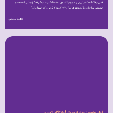
نفیر جنگ است در ایران و خاورمیانه. این صداها شنیده می‎شوند؟ از زمانی که مجمع
عمومی سازمان ملل متحد در سال ۲۰۰۷، روز ۲ آوریل را به عنوان […]
ادامه مطلب
فطریه امسال هدیه‌ای برای فرشتگان اتیسم