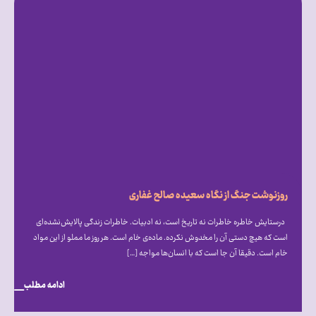
روزنوشت جنگ از نگاه سعیده صالح غفاری
درستایش خاطره خاطرات نه تاریخ است، نه ادبیات. خاطرات زندگی پالایش‌نشده‌ای
است که هیچ دستی آن را مخدوش نکرده. ماده‌ی خام است. هر روز ما مملو از این مواد
خام است. دقیقا آن جا است که با انسان‌ها مواجه […]
ادامه مطلب