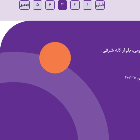
قبلی
۱
۲
۳
۴
۵
بعدی
بی، بلوار لاله شرقی،