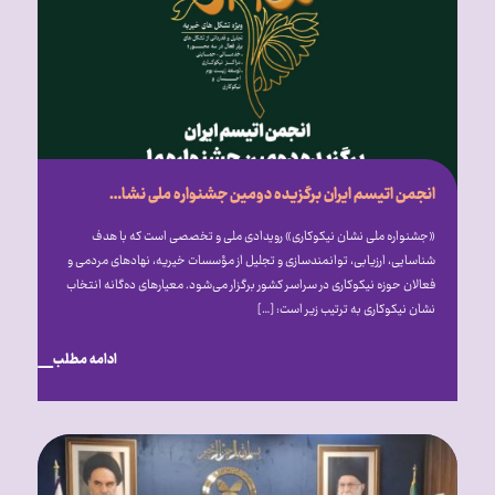
انجمن اتیسم ایران برگزیده دومین جشنواره ملی نشان نیکوکاری شد
«جشنواره ملی نشان نیکوکاری» رویدادی ملی و تخصصی است که با هدف
شناسایی، ارزیابی، توانمندسازی و تجلیل از مؤسسات خیریه، نهادهای مردمی و
فعالان حوزه نیکوکاری در سراسر کشور برگزار می‎‌شود. معیارهای ده‌گانه انتخاب
نشان نیکوکاری به ترتیب زیر است: […]
ادامه مطلب