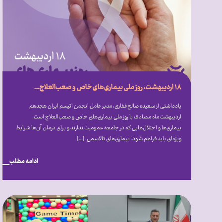
۱۸ اردیبهشت، روز ملی بیماری‌‎های خاص و صعب‌‎العلاج: از فرهنگ‌‎سازی تا قانون‌‎گذاری
یادداشتی از سعیده صالح‎‌غفاری، مدیر عامل انجمن اتیسم ایران هجدهم
اردیبهشت ماه مصادف با روز ملی بیماری‎‌های خاص و صعب‎‌العلاج است.
بیماری‎‌ها و اختلال‎‌هایی که در جامعه عمومیت ندارند و برای درمان آن‌ها شرایط
ویژه‎‌ای باید فراهم شود. بیماری‌های تالاسمی، […]
ادامه مطلب