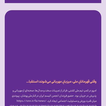
وقتی قهرمانانِ ملی، میزبانِ مهربانی می‌شوند؛ استقبال گرم علیرضا دبیر از فرزندان انجمن اتیسم ایران [همراه با فیلم]
امروز در کمپ تیم ملی کشتی، فراتر از تمرینات سخت و مدال‌ها، صحنه‌ای از مهربانی و
پذیرش در جریان بود. حضور فرزندان انجمن اتیسم ایران در کنار ملی‌پوشان، پیوندی
میان قدرت ورزش و مسئولیت اجتماعی ایجاد کرد. https://snn.ir/fa/news/