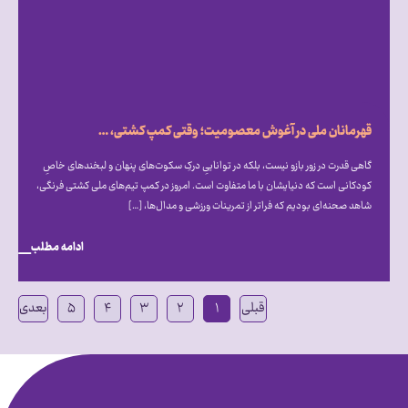
قهرمانان ملی در آغوش معصومیت؛ وقتی کمپ کشتی، میزبان دنیای متفاوت اتیسم شد
گاهی قدرت در زور بازو نیست، بلکه در تواناییِ درکِ سکوت‌های پنهان و لبخندهای خاصِ
کودکانی است که دنیایشان با ما متفاوت است. امروز در کمپ تیم‌های ملی کشتی فرنگی،
شاهد صحنه‌ای بودیم که فراتر از تمرینات ورزشی و مدال‌ها، […]
ادامه مطلب
قبلی
۱
۲
۳
۴
۵
بعدی