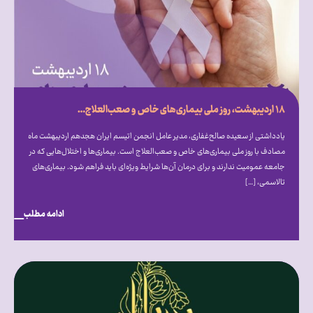
۱۸ اردیبهشت، روز ملی بیماری‌‎های خاص و صعب‌‎العلاج: از فرهنگ‌‎سازی تا قانون‌‎گذاری
یادداشتی از سعیده صالح‎‌غفاری، مدیر عامل انجمن اتیسم ایران هجدهم اردیبهشت ماه
مصادف با روز ملی بیماری‎‌های خاص و صعب‎‌العلاج است. بیماری‎‌ها و اختلال‎‌هایی که در
جامعه عمومیت ندارند و برای درمان آن‌ها شرایط ویژه‎‌ای باید فراهم شود. بیماری‌های
تالاسمی، […]
ادامه مطلب