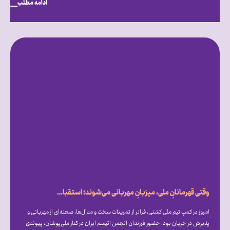
ادامه مطلب
وقتی قهرمانانِ ملی، میزبانِ مهربانی می‌شوند؛ استقبال گرم علیرضا دبیر از فرزندان انجمن اتیسم ایران [همراه با فیلم]
امروز در کمپ تیم ملی کشتی، فراتر از تمرینات سخت و مدال‌ها، صحنه‌ای از مهربانی و
پذیرش در جریان بود. حضور فرزندان انجمن اتیسم ایران در کنار ملی‌پوشان، پیوندی