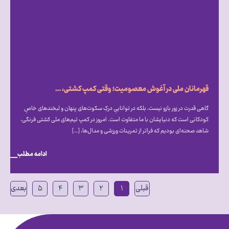
قهرمانان ملی در آغوش معصومیت؛ وقتی کمپ کشتی، میزبان دنیای متفاوت اتیسم شد
گاهی قدرت در زور بازو نیست، بلکه در تواناییِ درکِ سکوت‌های پنهان و لبخندهای خاصِ
کودکانی است که دنیایشان با ما متفاوت است. امروز در کمپ تیم‌های ملی کشتی فرنگی،
شاهد صحنه‌ای بودیم که فراتر از تمرینات ورزشی و مدال‌ها، […]
ادامه مطلب
قبلی
۱
۲
۳
۴
۵
بعدی