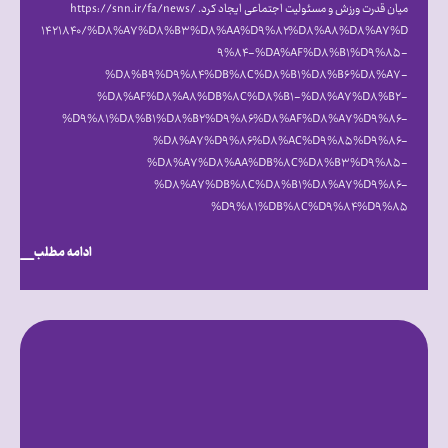
میان قدرت ورزش و مسئولیت اجتماعی ایجاد کرد. https://snn.ir/fa/news/
۱۴۲۱۸۴۰/%D۸%A۷%D۸%B۳%D۸%AA%D۹%۸۲%D۸%A۸%D۸%A۷%D
۹%۸۴-%DA%AF%D۸%B۱%D۹%۸۵-
%D۸%B۹%D۹%۸۴%DB%۸C%D۸%B۱%D۸%B۶%D۸%A۷-
%D۸%AF%D۸%A۸%DB%۸C%D۸%B۱-%D۸%A۷%D۸%B۲-
%D۹%۸۱%D۸%B۱%D۸%B۲%D۹%۸۶%D۸%AF%D۸%A۷%D۹%۸۶-
%D۸%A۷%D۹%۸۶%D۸%AC%D۹%۸۵%D۹%۸۶-
%D۸%A۷%D۸%AA%DB%۸C%D۸%B۳%D۹%۸۵-
%D۸%A۷%DB%۸C%D۸%B۱%D۸%A۷%D۹%۸۶-
%D۹%۸۱%DB%۸C%D۹%۸۴%D۹%۸۵
ادامه مطلب