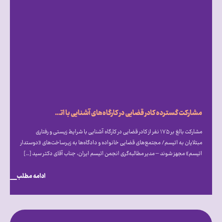
مشارکت گسترده کادر قضایی در کارگاه‌های آشنایی با اتیسم؛ فراخوان انجمن اتیسم برای ایجاد مجتمع‌های قضایی «دوستدار اتیسم»
مشارکت بالغ بر ۱۷۵ نفر از کادر قضایی در کارگاه آشنایی با شرایط زیستی و رفتاری
مبتلایان به اتیسم/ مجتمع‌های قضایی خانواده و دادگاه‌ها به زیرساخت‌های «دوستدار
اتیسم» مجهز شوند – مدیر مطالبه‌گری انجمن اتیسم ایران، جناب آقای دکتر سید […]
ادامه مطلب