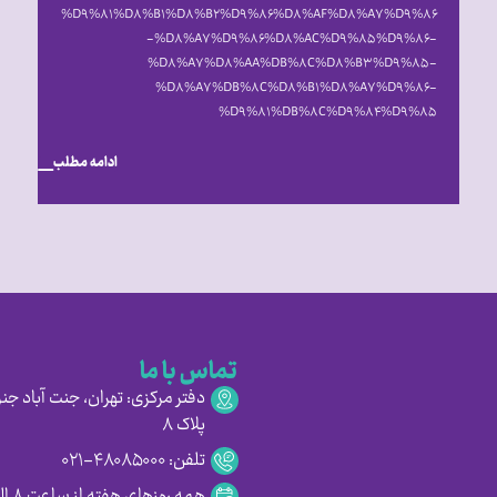
%D۹%۸۱%D۸%B۱%D۸%B۲%D۹%۸۶%D۸%AF%D۸%A۷%D۹%۸۶
-%D۸%A۷%D۹%۸۶%D۸%AC%D۹%۸۵%D۹%۸۶-
%D۸%A۷%D۸%AA%DB%۸C%D۸%B۳%D۹%۸۵-
%D۸%A۷%DB%۸C%D۸%B۱%D۸%A۷%D۹%۸۶-
%D۹%۸۱%DB%۸C%D۹%۸۴%D۹%۸۵
ادامه مطلب
تماس با ما
دفتر مرکزی: تهران، جنت آباد جنو
پلاک ۸
تلفن: ۴۸۰۸۵۰۰۰-۰۲۱
همه روزهای هفته از ساعت ۸ الی ۱۶:۳۰