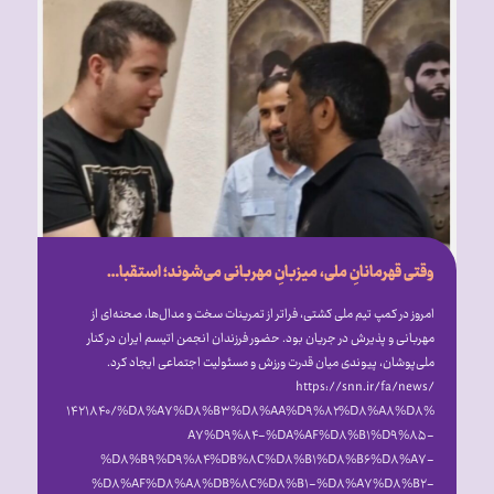
وقتی قهرمانانِ ملی، میزبانِ مهربانی می‌شوند؛ استقبال گرم علیرضا دبیر از فرزندان انجمن اتیسم ایران [همراه با فیلم]
امروز در کمپ تیم ملی کشتی، فراتر از تمرینات سخت و مدال‌ها، صحنه‌ای از
مهربانی و پذیرش در جریان بود. حضور فرزندان انجمن اتیسم ایران در کنار
ملی‌پوشان، پیوندی میان قدرت ورزش و مسئولیت اجتماعی ایجاد کرد.
https://snn.ir/fa/news/
۱۴۲۱۸۴۰/%D۸%A۷%D۸%B۳%D۸%AA%D۹%۸۲%D۸%A۸%D۸%
A۷%D۹%۸۴-%DA%AF%D۸%B۱%D۹%۸۵-
%D۸%B۹%D۹%۸۴%DB%۸C%D۸%B۱%D۸%B۶%D۸%A۷-
%D۸%AF%D۸%A۸%DB%۸C%D۸%B۱-%D۸%A۷%D۸%B۲-