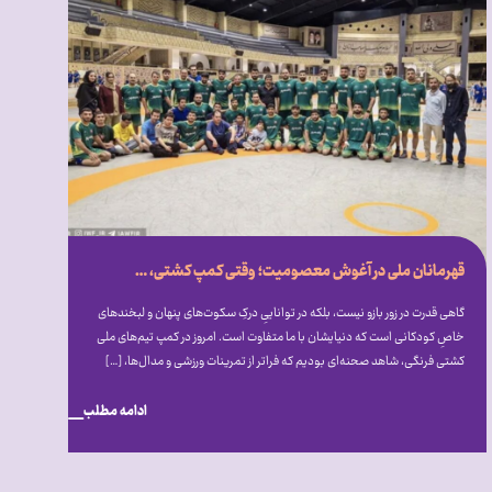
قهرمانان ملی در آغوش معصومیت؛ وقتی کمپ کشتی، میزبان دنیای متفاوت اتیسم شد
گاهی قدرت در زور بازو نیست، بلکه در تواناییِ درکِ سکوت‌های پنهان و لبخندهای
خاصِ کودکانی است که دنیایشان با ما متفاوت است. امروز در کمپ تیم‌های ملی
کشتی فرنگی، شاهد صحنه‌ای بودیم که فراتر از تمرینات ورزشی و مدال‌ها، […]
ادامه مطلب