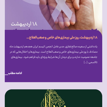
۱۸ اردیبهشت، روز ملی بیماری‌‎های خاص و صعب‌‎العلاج: از فرهنگ‌‎سازی تا قانون‌‎گذاری
یادداشتی از سعیده صالح‎‌غفاری، مدیر عامل انجمن اتیسم ایران هجدهم اردیبهشت ماه
مصادف با روز ملی بیماری‎‌های خاص و صعب‎‌العلاج است. بیماری‎‌ها و اختلال‎‌هایی که در
جامعه عمومیت ندارند و برای درمان آن‌ها شرایط ویژه‎‌ای باید فراهم شود. بیماری‌های
تالاسمی، […]
ادامه مطلب