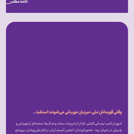
ادامه مطلب
وقتی قهرمانانِ ملی، میزبانِ مهربانی می‌شوند؛ استقبال گرم علیرضا دبیر از فرزندان انجمن اتیسم ایران [همراه با فیلم]
امروز در کمپ تیم ملی کشتی، فراتر از تمرینات سخت و مدال‌ها، صحنه‌ای از مهربانی و
پذیرش در جریان بود. حضور فرزندان انجمن اتیسم ایران در کنار ملی‌پوشان، پیوندی