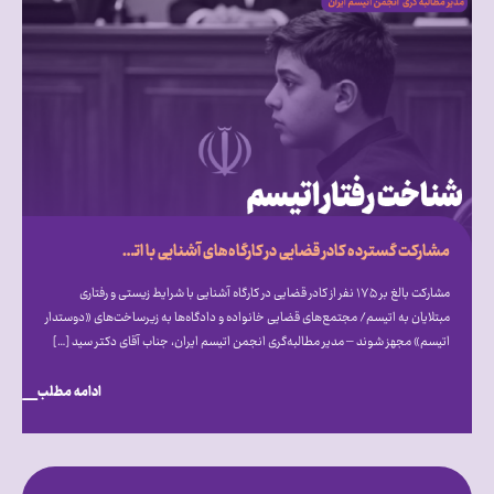
مشارکت گسترده کادر قضایی در کارگاه‌های آشنایی با اتیسم؛ فراخوان انجمن اتیسم برای ایجاد مجتمع‌های قضایی «دوستدار اتیسم»
مشارکت بالغ بر ۱۷۵ نفر از کادر قضایی در کارگاه آشنایی با شرایط زیستی و رفتاری
مبتلایان به اتیسم/ مجتمع‌های قضایی خانواده و دادگاه‌ها به زیرساخت‌های «دوستدار
اتیسم» مجهز شوند – مدیر مطالبه‌گری انجمن اتیسم ایران، جناب آقای دکتر سید […]
ادامه مطلب