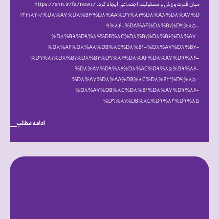
میان قدرت ورزش و مسئولیت اجتماعی ایجاد کرد. https://snn.ir/fa/news/
۱۴۲۱۸۴۰/%D۸%A۷%D۸%B۳%D۸%AA%D۹%۸۲%D۸%A۸%D۸%A۷%D
۹%۸۴-%DA%AF%D۸%B۱%D۹%۸۵-
%D۸%B۹%D۹%۸۴%DB%۸C%D۸%B۱%D۸%B۶%D۸%A۷-
%D۸%AF%D۸%A۸%DB%۸C%D۸%B۱-%D۸%A۷%D۸%B۲-
%D۹%۸۱%D۸%B۱%D۸%B۲%D۹%۸۶%D۸%AF%D۸%A۷%D۹%۸۶-
%D۸%A۷%D۹%۸۶%D۸%AC%D۹%۸۵%D۹%۸۶-
%D۸%A۷%D۸%AA%DB%۸C%D۸%B۳%D۹%۸۵-
%D۸%A۷%DB%۸C%D۸%B۱%D۸%A۷%D۹%۸۶-
%D۹%۸۱%DB%۸C%D۹%۸۴%D۹%۸۵
ادامه مطلب