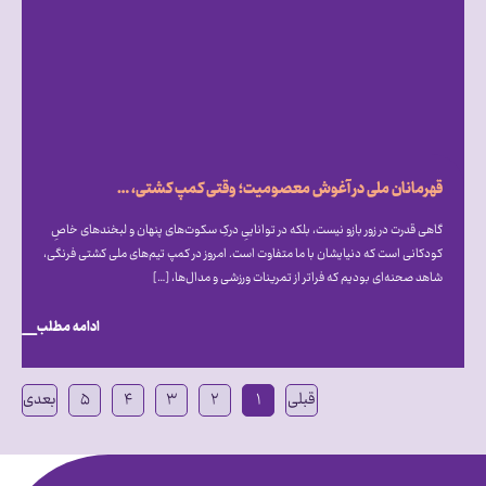
قهرمانان ملی در آغوش معصومیت؛ وقتی کمپ کشتی، میزبان دنیای متفاوت اتیسم شد
گاهی قدرت در زور بازو نیست، بلکه در تواناییِ درکِ سکوت‌های پنهان و لبخندهای خاصِ
کودکانی است که دنیایشان با ما متفاوت است. امروز در کمپ تیم‌های ملی کشتی فرنگی،
شاهد صحنه‌ای بودیم که فراتر از تمرینات ورزشی و مدال‌ها، […]
ادامه مطلب
قبلی
۱
۲
۳
۴
۵
بعدی