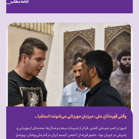
ادامه مطلب
وقتی قهرمانانِ ملی، میزبانِ مهربانی می‌شوند؛ استقبال گرم علیرضا دبیر از فرزندان انجمن اتیسم ایران [همراه با فیلم]
امروز در کمپ تیم ملی کشتی، فراتر از تمرینات سخت و مدال‌ها، صحنه‌ای از مهربانی و
پذیرش در جریان بود. حضور فرزندان انجمن اتیسم ایران در کنار ملی‌پوشان، پیوندی