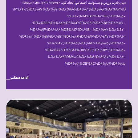
میان قدرت ورزش و مسئولیت اجتماعی ایجاد کرد. https://snn.ir/fa/news/
۱۴۲۱۸۴۰/%D۸%A۷%D۸%B۳%D۸%AA%D۹%۸۲%D۸%A۸%D۸%A۷%D
۹%۸۴-%DA%AF%D۸%B۱%D۹%۸۵-
%D۸%B۹%D۹%۸۴%DB%۸C%D۸%B۱%D۸%B۶%D۸%A۷-
%D۸%AF%D۸%A۸%DB%۸C%D۸%B۱-%D۸%A۷%D۸%B۲-
%D۹%۸۱%D۸%B۱%D۸%B۲%D۹%۸۶%D۸%AF%D۸%A۷%D۹%۸۶-
%D۸%A۷%D۹%۸۶%D۸%AC%D۹%۸۵%D۹%۸۶-
%D۸%A۷%D۸%AA%DB%۸C%D۸%B۳%D۹%۸۵-
%D۸%A۷%DB%۸C%D۸%B۱%D۸%A۷%D۹%۸۶-
%D۹%۸۱%DB%۸C%D۹%۸۴%D۹%۸۵
ادامه مطلب