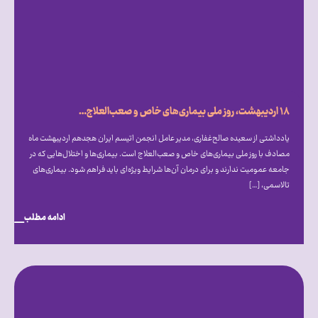
۱۸ اردیبهشت، روز ملی بیماری‌‎های خاص و صعب‌‎العلاج: از فرهنگ‌‎سازی تا قانون‌‎گذاری
یادداشتی از سعیده صالح‎‌غفاری، مدیر عامل انجمن اتیسم ایران هجدهم اردیبهشت ماه
مصادف با روز ملی بیماری‎‌های خاص و صعب‎‌العلاج است. بیماری‎‌ها و اختلال‎‌هایی که در
جامعه عمومیت ندارند و برای درمان آن‌ها شرایط ویژه‎‌ای باید فراهم شود. بیماری‌های
تالاسمی، […]
ادامه مطلب