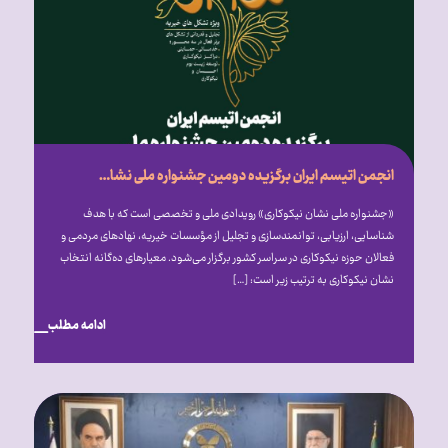
انجمن اتیسم ایران برگزیده دومین جشنواره ملی نشان نیکوکاری شد
«جشنواره ملی نشان نیکوکاری» رویدادی ملی و تخصصی است که با هدف
شناسایی، ارزیابی، توانمندسازی و تجلیل از مؤسسات خیریه، نهادهای مردمی و
فعالان حوزه نیکوکاری در سراسر کشور برگزار می‎‌شود. معیارهای ده‌گانه انتخاب
نشان نیکوکاری به ترتیب زیر است: […]
ادامه مطلب