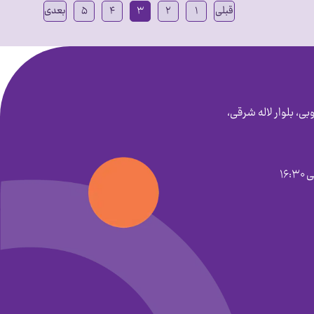
قبلی
۱
۲
۳
۴
۵
بعدی
بی، بلوار لاله شرقی،