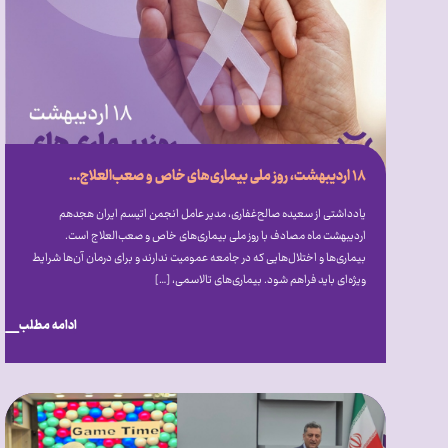
۱۸ اردیبهشت، روز ملی بیماری‌‎های خاص و صعب‌‎العلاج: از فرهنگ‌‎سازی تا قانون‌‎گذاری
یادداشتی از سعیده صالح‎‌غفاری، مدیر عامل انجمن اتیسم ایران هجدهم
اردیبهشت ماه مصادف با روز ملی بیماری‎‌های خاص و صعب‎‌العلاج است.
بیماری‎‌ها و اختلال‎‌هایی که در جامعه عمومیت ندارند و برای درمان آن‌ها شرایط
ویژه‎‌ای باید فراهم شود. بیماری‌های تالاسمی، […]
ادامه مطلب