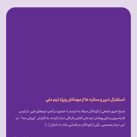
استقبال دبیر و ستاره ها از مهمانان ویژه تیم ملی
صبح امروز جمعی از کودکان مبتلا به اتیسم با حضور در کمپ تیم‌های ملی، با رئیس
فدراسیون و ملی‌پوشان تیم ملی کشتی فرنگی دیدار کردند.به گزارش “ورزش سه”، در
این دیدار صمیمی، یکی از کودکان در فضایی شاد با دانیال […]