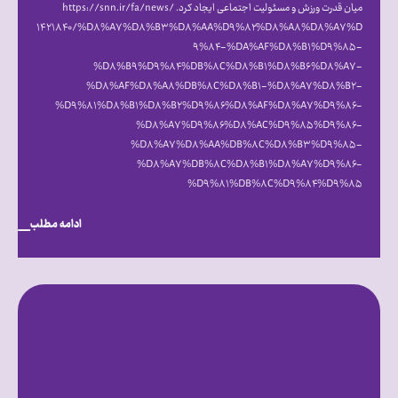
میان قدرت ورزش و مسئولیت اجتماعی ایجاد کرد. https://snn.ir/fa/news/
۱۴۲۱۸۴۰/%D۸%A۷%D۸%B۳%D۸%AA%D۹%۸۲%D۸%A۸%D۸%A۷%D
۹%۸۴-%DA%AF%D۸%B۱%D۹%۸۵-
%D۸%B۹%D۹%۸۴%DB%۸C%D۸%B۱%D۸%B۶%D۸%A۷-
%D۸%AF%D۸%A۸%DB%۸C%D۸%B۱-%D۸%A۷%D۸%B۲-
%D۹%۸۱%D۸%B۱%D۸%B۲%D۹%۸۶%D۸%AF%D۸%A۷%D۹%۸۶-
%D۸%A۷%D۹%۸۶%D۸%AC%D۹%۸۵%D۹%۸۶-
%D۸%A۷%D۸%AA%DB%۸C%D۸%B۳%D۹%۸۵-
%D۸%A۷%DB%۸C%D۸%B۱%D۸%A۷%D۹%۸۶-
%D۹%۸۱%DB%۸C%D۹%۸۴%D۹%۸۵
ادامه مطلب