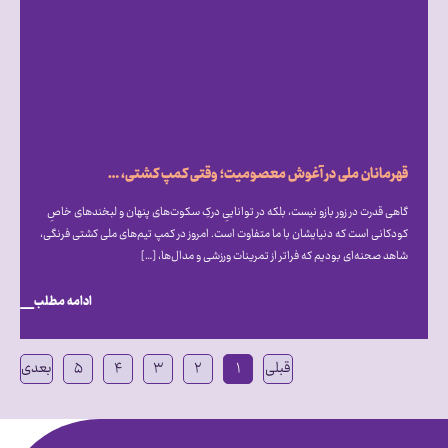
قهرمانان ملی در آغوش معصومیت؛ وقتی کمپ کشتی، میزبان دنیای متفاوت اتیسم شد
گاهی قدرت در زور بازو نیست، بلکه در تواناییِ درکِ سکوت‌های پنهان و لبخندهای خاصِ
کودکانی است که دنیایشان با ما متفاوت است. امروز در کمپ تیم‌های ملی کشتی فرنگی،
شاهد صحنه‌ای بودیم که فراتر از تمرینات ورزشی و مدال‌ها، […]
ادامه مطلب
قبلی
۱
۲
۳
۴
۵
بعدی