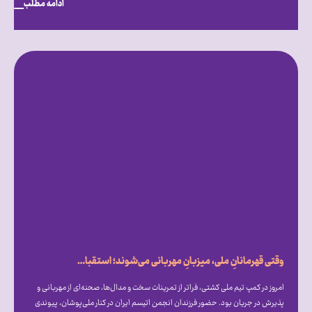
ادامه مطلب
وقتی قهرمانانِ ملی، میزبانِ مهربانی می‌شوند؛ استقبال گرم علیرضا دبیر از فرزندان انجمن اتیسم ایران [همراه با فیلم]
امروز در کمپ تیم ملی کشتی، فراتر از تمرینات سخت و مدال‌ها، صحنه‌ای از مهربانی و
پذیرش در جریان بود. حضور فرزندان انجمن اتیسم ایران در کنار ملی‌پوشان، پیوندی