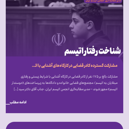
مشارکت گسترده کادر قضایی در کارگاه‌های آشنایی با اتیسم؛ فراخوان انجمن اتیسم برای ایجاد مجتمع‌های قضایی «دوستدار اتیسم»
مشارکت بالغ بر ۱۷۵ نفر از کادر قضایی در کارگاه آشنایی با شرایط زیستی و رفتاری
مبتلایان به اتیسم/ مجتمع‌های قضایی خانواده و دادگاه‌ها به زیرساخت‌های «دوستدار
اتیسم» مجهز شوند – مدیر مطالبه‌گری انجمن اتیسم ایران، جناب آقای دکتر سید […]
ادامه مطلب