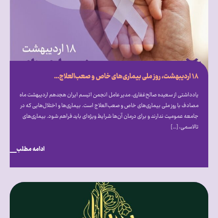
۱۸ اردیبهشت، روز ملی بیماری‌‎های خاص و صعب‌‎العلاج: از فرهنگ‌‎سازی تا قانون‌‎گذاری
یادداشتی از سعیده صالح‎‌غفاری، مدیر عامل انجمن اتیسم ایران هجدهم اردیبهشت ماه
مصادف با روز ملی بیماری‎‌های خاص و صعب‎‌العلاج است. بیماری‎‌ها و اختلال‎‌هایی که در
جامعه عمومیت ندارند و برای درمان آن‌ها شرایط ویژه‎‌ای باید فراهم شود. بیماری‌های
تالاسمی، […]
ادامه مطلب